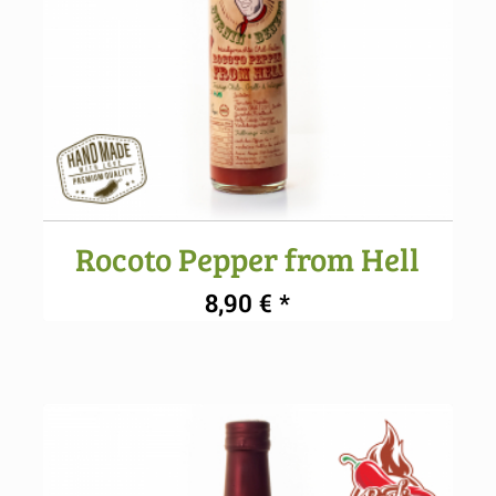
Rocoto Pepper from Hell
5.00
8,90
€