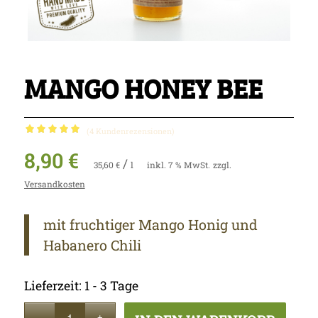
MANGO HONEY BEE
(
4
Kundenrezensionen)
Bewertet
8,90
€
mit
5.00
/
35,60
€
l
inkl. 7 % MwSt.
zzgl.
von 5,
Versandkosten
basierend
auf
mit fruchtiger Mango Honig und
1
Kundenbewertung
Habanero Chili
Lieferzeit:
1 - 3 Tage