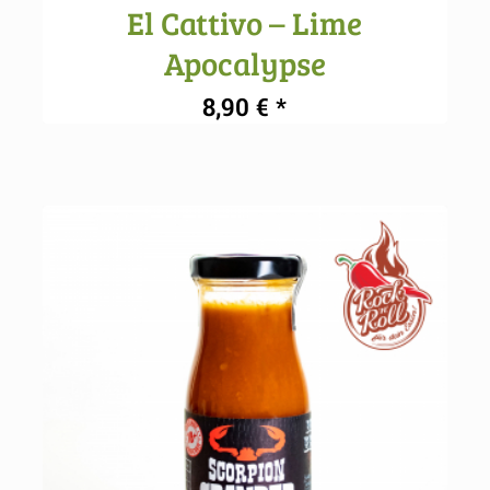
El Cattivo – Lime
5.00
Apocalypse
8,90
€