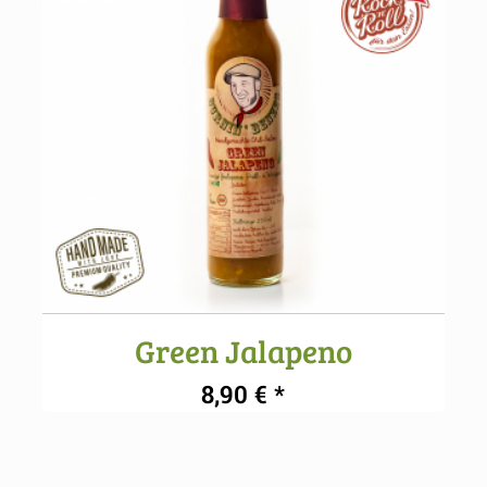
Green Jalapeno
5.00
8,90
€