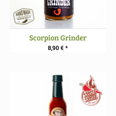
Scorpion Grinder
5.00
8,90
€