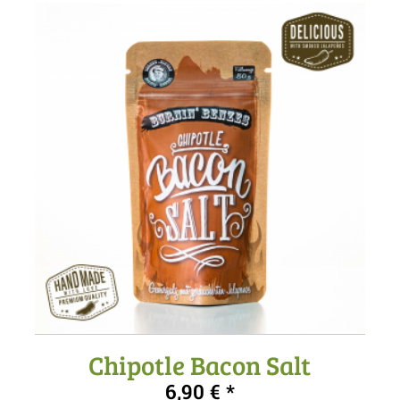
Chipotle Bacon Salt
5.00
6,90
€