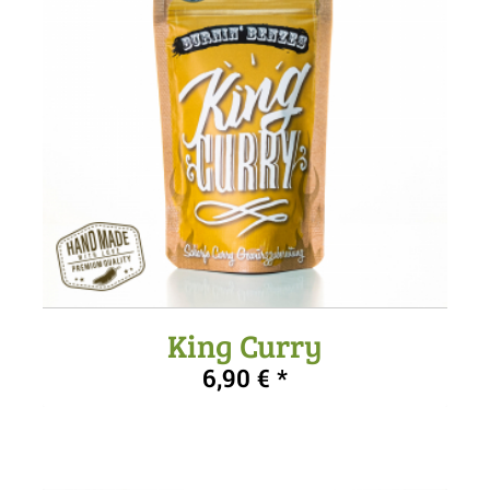
King Curry
5.00
6,90
€