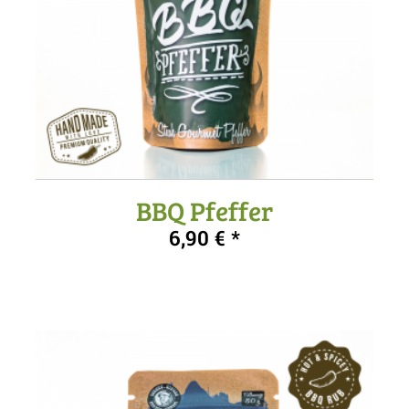
BBQ Pfeffer
5.00
6,90
€