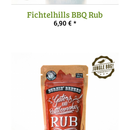
Fichtelhills BBQ Rub
5.00
6,90
€