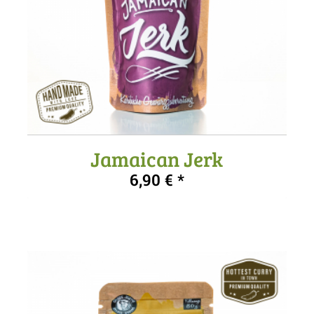
Jamaican Jerk
5.00
6,90
€